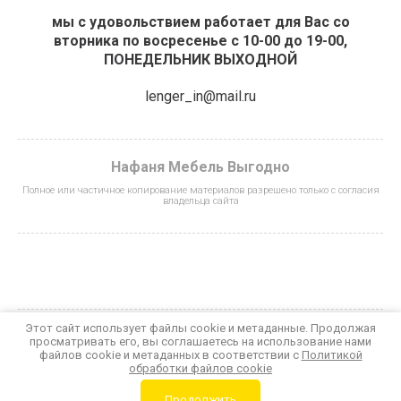
мы с удовольствием работает для Вас со
вторника по восресенье с 10-00 до 19-00,
ПОНЕДЕЛЬНИК ВЫХОДНОЙ
lenger_in@mail.ru
Нафаня Мебель Выгодно
Полное или частичное копирование материалов разрешено только с согласия
владельца сайта
Этот сайт использует файлы cookie и метаданные. Продолжая
просматривать его, вы соглашаетесь на использование нами
© 2023 - 2026 Нафаня Мебель Выгодно
файлов cookie и метаданных в соответствии с
Политикой
Политика конфиденциальности
обработки файлов cookie
Мегагрупп.ру
Продолжить