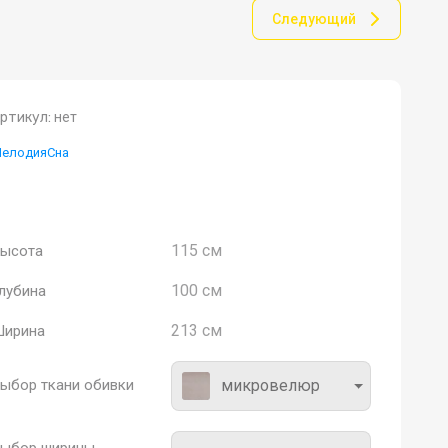
Следующий
ртикул:
нет
елодияСна
азборное ортопедическое основание с
подьемным механизмом
115 см
ысота
100 см
лубина
213 см
ирина
микровелюр бежевый
ыбор ткани обивки