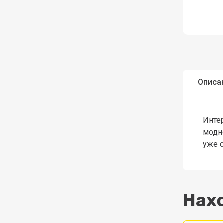
Описа
Интер
модно
уже 
Нахо