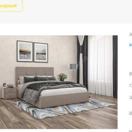
дыдущий
А
М
р
В
Г
Ш
В