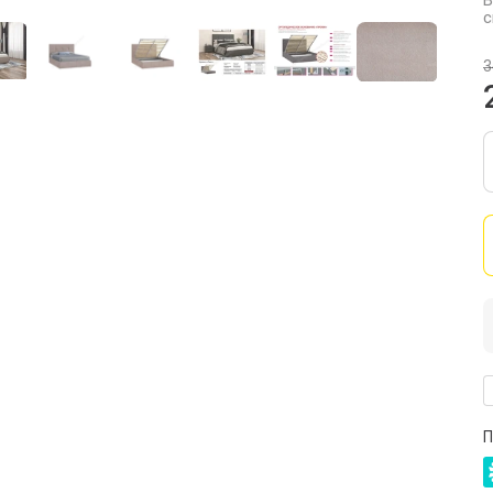
В
с
3
П