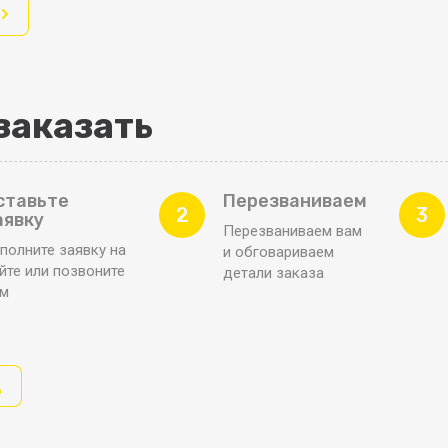
заказать
ставьте
Перезваниваем
2
3
аявку
Перезваниваем вам
полните заявку на
и обговариваем
йте или позвоните
детали заказа
ам
д