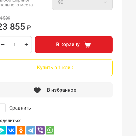
ыбор ширины
пального места
4 589
23 855
₽
В корзину
Купить в 1 клик
В избранное
Сравнить
оделиться