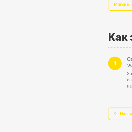
Мягкие
Как 
О
1
з
За
са
н
Наза