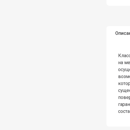
Описа
Класс
на м
осущ
возм
кото
суще
повер
гаран
соста