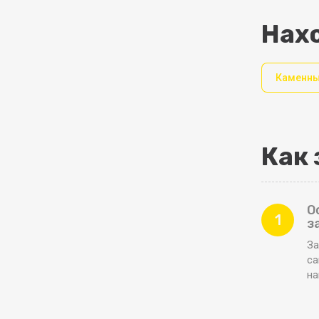
Нахо
Каменны
Как 
О
1
з
За
са
н