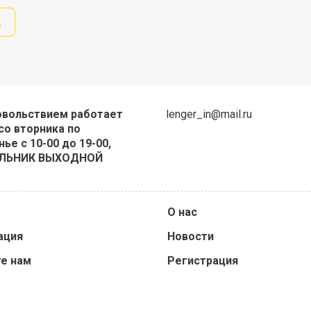
д
овольствием работает
lenger_in@mail.ru
со вторника по
ье с 10-00 до 19-00,
ЛЬНИК ВЫХОДНОЙ
О нас
ация
Новости
е нам
Регистрация