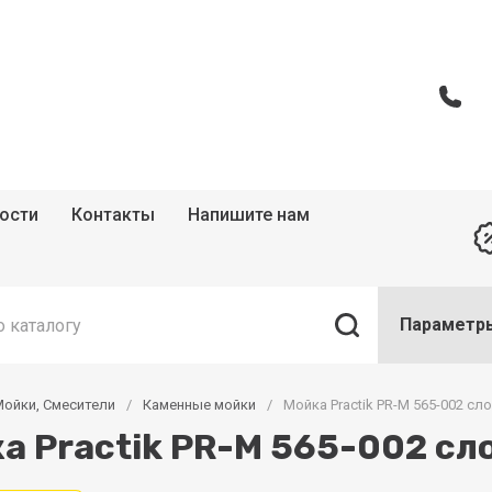
ости
Контакты
Напишите нам
Параметр
ойки, Смесители
/
Каменные мойки
/
Мойка Practik PR-M 565-002 сл
а Practik PR-M 565-002 сл