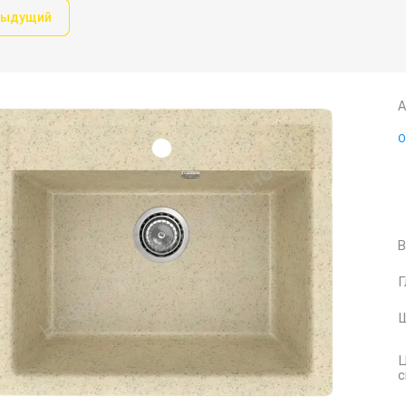
дыдущий
А
О
И
К
п
В
Г
Ш
Ц
с