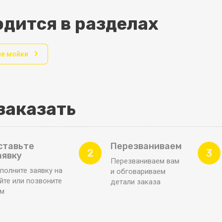
дится в разделах
е мойки
заказать
ставьте
Перезваниваем
2
3
аявку
Перезваниваем вам
полните заявку на
и обговариваем
йте или позвоните
детали заказа
ам