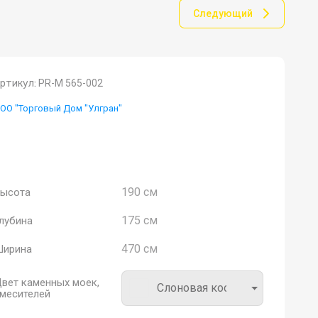
Следующий
ртикул:
PR-M 565-002
ОО "Торговый Дом "Улгран"
скусственный камень Врезная мойка
ОМПЛЕКТАЦИЯ: 1. Мойка. 2. Технический
аспорт и гарантийный талон
190 см
ысота
175 см
лубина
470 см
ирина
вет каменных моек,
Слоновая кость
месителей