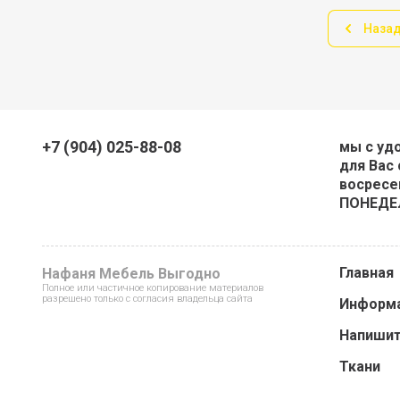
Наза
+7 (904) 025-88-08
мы с уд
для Вас 
восресен
ПОНЕДЕ
Главная
Нафаня Мебель Выгодно
Полное или частичное копирование материалов
разрешено только с согласия владельца сайта
Информ
Напишит
Ткани