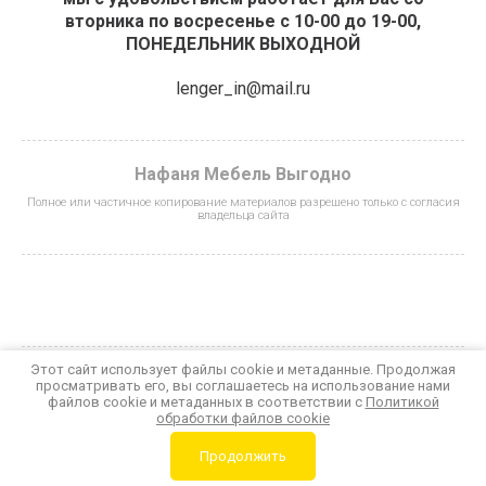
вторника по восресенье с 10-00 до 19-00,
ПОНЕДЕЛЬНИК ВЫХОДНОЙ
lenger_in@mail.ru
Нафаня Мебель Выгодно
Полное или частичное копирование материалов разрешено только с согласия
владельца сайта
Этот сайт использует файлы cookie и метаданные. Продолжая
просматривать его, вы соглашаетесь на использование нами
© 2023 - 2026 Нафаня Мебель Выгодно
файлов cookie и метаданных в соответствии с
Политикой
Политика конфиденциальности
обработки файлов cookie
Мегагрупп.ру
Продолжить