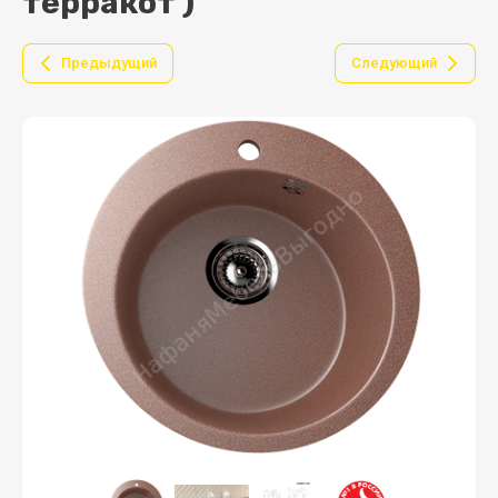
терракот )
Предыдущий
Следующий