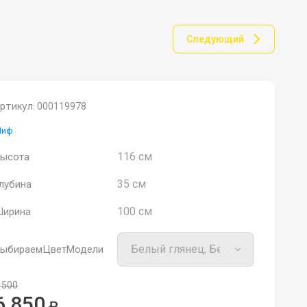
Следующий
ртикул:
000119978
Миф
116 см
ысота
35 см
лубина
100 см
ирина
ыбираемЦветМодели
 500
6 850
₽