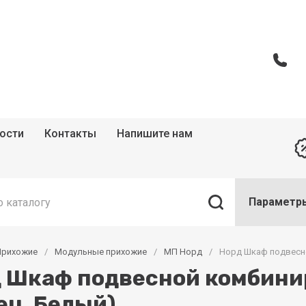
ости
Контакты
Напишите нам
Параметр
Прихожие
/
Модульные прихожие
/
МП Норд
/
Норд Шкаф подвесно
 Шкаф подвесной комбини
ец, Белый)