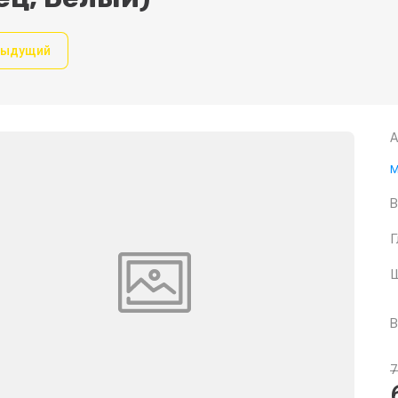
дыдущий
А
В
Г
Ш
В
7