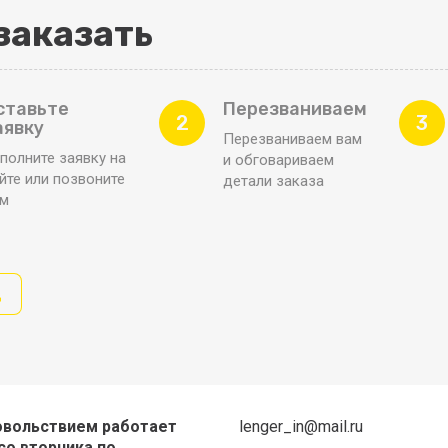
заказать
ставьте
Перезваниваем
2
3
аявку
Перезваниваем вам
полните заявку на
и обговариваем
йте или позвоните
детали заказа
ам
д
овольствием работает
lenger_in@mail.ru
со вторника по