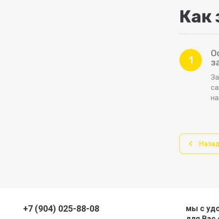
Как 
О
1
з
За
са
н
Наза
+7 (904) 025-88-08
мы с уд
для Вас 