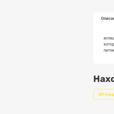
Описа
аспа
кото
петли
Нахо
МП Нор