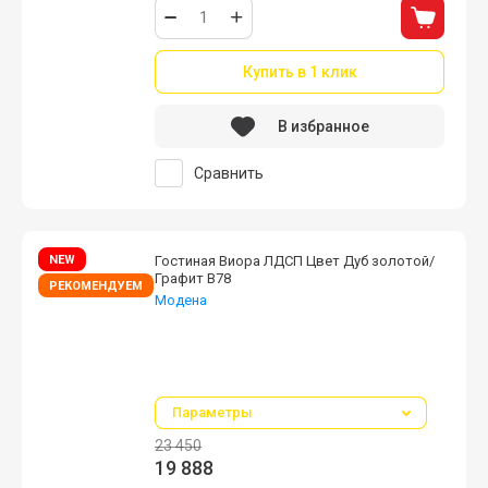
Купить в 1 клик
В избранное
Сравнить
NEW
Гостиная Виора ЛДСП Цвет Дуб золотой/
Графит В78
РЕКОМЕНДУЕМ
Модена
Серия Виора. Мини стеночка . Возможна
комплектация пеналом, шкафом, угловым
шкафом в четырех цветовых решениях
серии Виора
Параметры
23 450
19 888