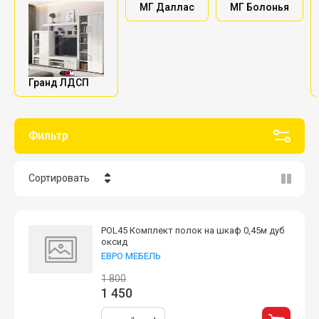
МГ Даллас
МГ Болонья
Гранд ЛДСП
Фильтр
Сортировать
Цена - убывание
POL45 Комплект полок на шкаф 0,45м дуб
Цена - возрастание
оксид
ЕВРО МЕБЕЛЬ
Название - Я-А
1 800
1 450
Название - А-Я