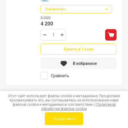
Тэкс
Параметры
5 000
4 200
Купить в 1 клик
В избранное
Сравнить
Этот сайт использует файлы cookie и метаданные. Продолжая
Гостиная Мадрид Полка навесная ПН-1
просматривать его, вы соглашаетесь на использование нами
(1,1) белый
файлов cookie и метаданных в соответствии с
Политикой
обработки файлов cookie
Тэкс
Параметры
Продолжить
5 350