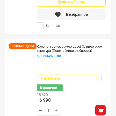
Купить в 1 клик
В избранное
Сравнить
РЕКОМЕНДУЕМ
Кресло-трансформер Leset Оливер орех
текстура (Ткань обивки выбираем)
МебельИмпекс
Кресло раскладное можно использовать
как в квартире, так и в благоустроенной
беседке.
Параметры
В наличии
1
18 820
16 990