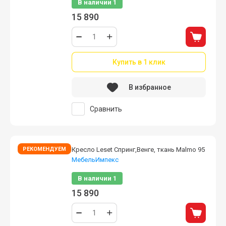
В наличии
1
15 890
Купить в 1 клик
В избранное
Сравнить
РЕКОМЕНДУЕМ
Кресло Leset Спринг,Венге, ткань Malmo 95
МебельИмпекс
В наличии
1
15 890