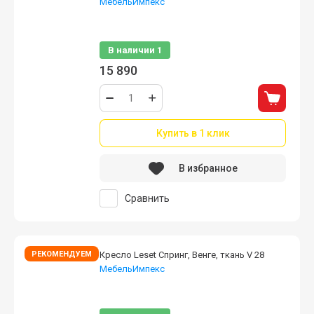
МебельИмпекс
Используется обивка, обладающая
водоотталкивающим свойством
В наличии
1
15 890
Купить в 1 клик
В избранное
Сравнить
РЕКОМЕНДУЕМ
Кресло Leset Спринг, Венге, ткань V 28
МебельИмпекс
Используется обивка, обладающая
водоотталкивающим свойством