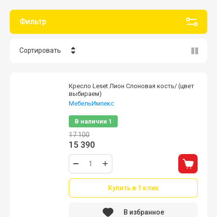
Фильтр
Сортировать
Цена - убывание
Кресло Leset Лион Слоновая кость/ (цвет
Цена - возрастание
выбираем)
МебельИмпекс
Название - Я-А
В наличии
1
Название - А-Я
17 100
15 390
Купить в 1 клик
В избранное