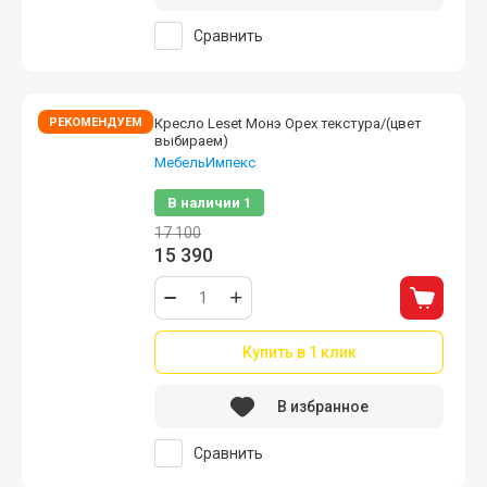
Сравнить
РЕКОМЕНДУЕМ
Кресло Leset Монэ Орех текстура/(цвет
выбираем)
МебельИмпекс
В наличии
1
17 100
15 390
Купить в 1 клик
В избранное
Сравнить