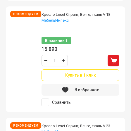
РЕКОМЕНДУЕМ
Кресло Leset Спринг, Венге, ткань V 18
МебельИмпекс
Используется обивка, обладающая
водоотталкивающим свойством
В наличии
1
15 890
Купить в 1 клик
В избранное
Сравнить
РЕКОМЕНДУЕМ
Кресло Leset Спринг, Венге, ткань V 23