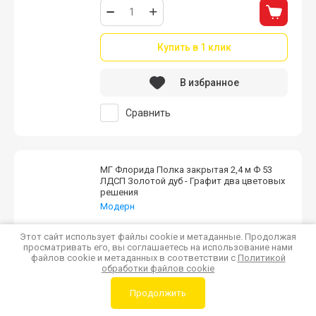
Купить в 1 клик
В избранное
Сравнить
МГ Флорида Полка закрытая 2,4 м Ф 53
ЛДСП Золотой дуб - Графит два цветовых
решения
Модерн
Петли с доводчиком.
Этот сайт использует файлы cookie и метаданные. Продолжая
В наличии
1
просматривать его, вы соглашаетесь на использование нами
файлов cookie и метаданных в соответствии с
Политикой
8 450
обработки файлов cookie
7 168
Продолжить