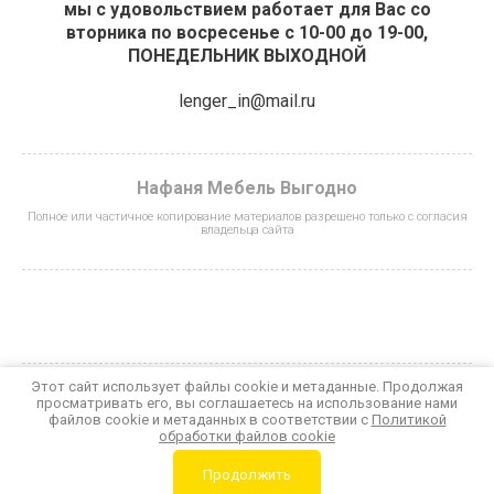
мы с удовольствием работает для Вас со
вторника по восресенье с 10-00 до 19-00,
ПОНЕДЕЛЬНИК ВЫХОДНОЙ
lenger_in@mail.ru
Нафаня Мебель Выгодно
Полное или частичное копирование материалов разрешено только с согласия
владельца сайта
Этот сайт использует файлы cookie и метаданные. Продолжая
просматривать его, вы соглашаетесь на использование нами
© 2023 - 2026 Нафаня Мебель Выгодно
файлов cookie и метаданных в соответствии с
Политикой
Политика конфиденциальности
обработки файлов cookie
Мегагрупп.ру
Продолжить