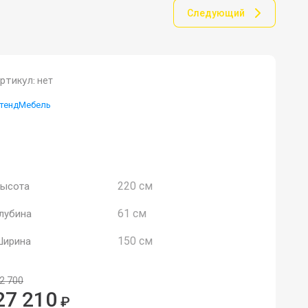
Следующий
ртикул:
нет
тендМебель
омпактная и элегантная модель шкафа купе.
роста и надежна! Шкаф представлен в трех
цветовых решения ЛДСП
220 см
ысота
61 см
лубина
150 см
ирина
2 700
27 210
₽