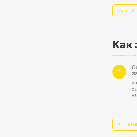
Купе
Как 
О
1
з
За
са
н
Наза