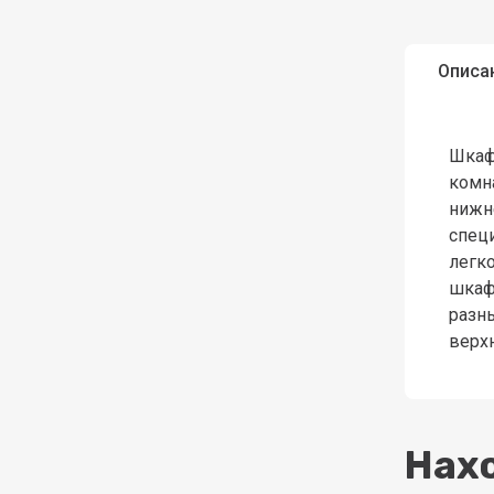
Описа
Шкаф
комн
нижн
спец
легк
шкафа
разн
верх
Нахо