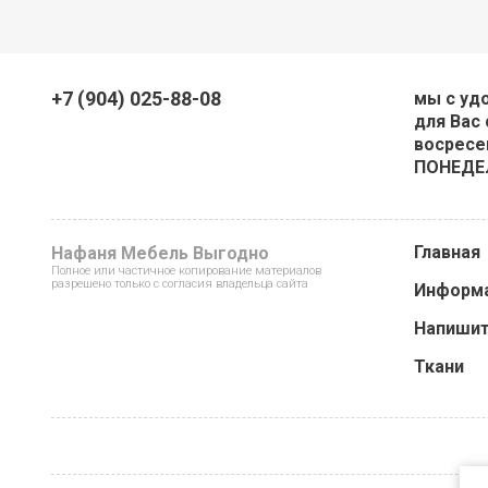
+7 (904) 025-88-08
мы с уд
для Вас 
восресен
ПОНЕДЕ
Главная
Нафаня Мебель Выгодно
Полное или частичное копирование материалов
разрешено только с согласия владельца сайта
Информ
Напишит
Ткани