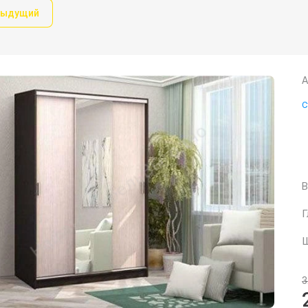
дыдущий
А
С
К
П
В
Г
Ш
3