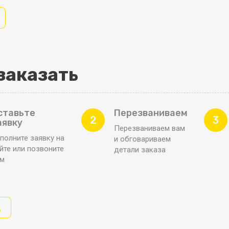
заказать
ставьте
Перезваниваем
2
3
аявку
Перезваниваем вам
полните заявку на
и обговариваем
йте или позвоните
детали заказа
ам
д